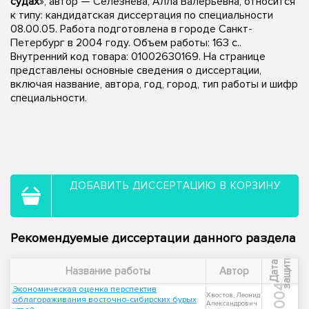
судах
», автор — Селезнёва, Алла Валерьевна, относится
к типу: кандидатская диссертация по специальности
08.00.05. Работа подготовлена в городе Санкт-
Петербург в 2004 году. Объем работы: 163 с..
Внутренний код товара: 01002630169. На странице
представлены основные сведения о диссертации,
включая название, автора, год, город, тип работы и шифр
специальности.
ДОБАВИТЬ ДИССЕРТАЦИЮ В КОРЗИНУ
Рекомендуемые диссертации данного раздела
ы
Д
а
т
а
з
а
щ
и
т
Название работы
Автор
2004
Экономическая оценка перспектив
Хвостов, Леонид
облагораживания восточно-сибирских бурых
Александрович