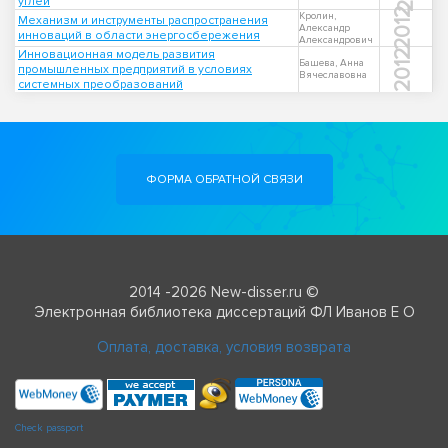
углей
2012
Кролин,
Механизм и инструменты распространения
Александр
инноваций в области энергосбережения
Александрович
Инновационная модель развития
2012
Башева, Анна
промышленных предприятий в условиях
Вячеславовна
системных преобразований
ФОРМА ОБРАТНОЙ СВЯЗИ
2014 -2026 New-disser.ru ©
Электронная библиотека диссертаций ФЛ Иванов Е О
Оплата, доставка, условия возврата
Check passport