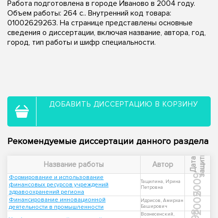
Работа подготовлена в городе Иваново в 2004 году.
Объем работы: 264 с.. Внутренний код товара:
01002629263. На странице представлены основные
сведения о диссертации, включая название, автора, год,
город, тип работы и шифр специальности.
ДОБАВИТЬ ДИССЕРТАЦИЮ В КОРЗИНУ
Рекомендуемые диссертации данного раздела
ы
Д
а
т
а
з
а
щ
и
т
Название работы
Автор
2009
Формирование и использование
Тащилина, Ирина
финансовых ресурсов учреждений
Петровна
здравоохранений региона
2005
Финансирование инновационной
Идрисов, Амирхан
деятельности в промышленности
Баширович
Вознесенский,