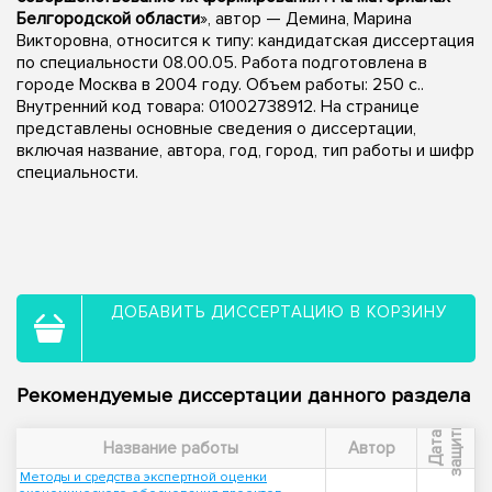
Белгородской области
», автор — Демина, Марина
Викторовна, относится к типу: кандидатская диссертация
по специальности 08.00.05. Работа подготовлена в
городе Москва в 2004 году. Объем работы: 250 с..
Внутренний код товара: 01002738912. На странице
представлены основные сведения о диссертации,
включая название, автора, год, город, тип работы и шифр
специальности.
ДОБАВИТЬ ДИССЕРТАЦИЮ В КОРЗИНУ
Рекомендуемые диссертации данного раздела
ы
Д
а
т
а
з
а
щ
и
т
Название работы
Автор
Методы и средства экспертной оценки