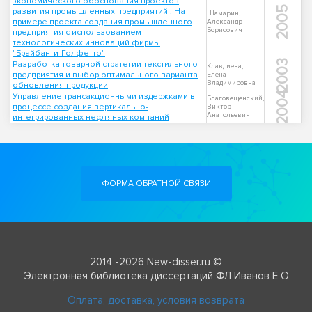
экономического обоснования проектов
2005
развития промышленных предприятий : На
Шамарин,
примере проекта создания промышленного
Александр
Борисович
предприятия с использованием
технологических инноваций фирмы
"Брайбанти-Голфетто"
2003
Разработка товарной стратегии текстильного
Клавдиева,
предприятия и выбор оптимального варианта
Елена
Владимировна
обновления продукции
2004
Управление трансакционными издержками в
Благовещенский,
процессе создания вертикально-
Виктор
Анатольевич
интегрированных нефтяных компаний
ФОРМА ОБРАТНОЙ СВЯЗИ
2014 -2026 New-disser.ru ©
Электронная библиотека диссертаций ФЛ Иванов Е О
Оплата, доставка, условия возврата