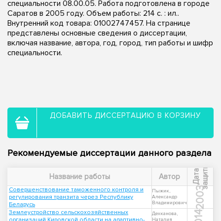
специальности 08.00.05. Работа подготовлена в городе
Саратов в 2005 году. Объем работы: 214 с. : ил..
Внутренний код товара: 01002747457. На странице
представлены основные сведения о диссертации,
включая название, автора, год, город, тип работы и шифр
специальности.
ДОБАВИТЬ ДИССЕРТАЦИЮ В КОРЗИНУ
Рекомендуемые диссертации данного раздела
ы
Д
а
т
а
з
а
щ
и
т
Название работы
Автор
2003
Совершенствование таможенного контроля и
Пыжик,
регулирования транзита через Республику
Александр
Владимирович
Беларусь
Землеустройство сельскохозяйственных
2014
Дехканова,
организаций Кировской области на адаптивно-
Наталия