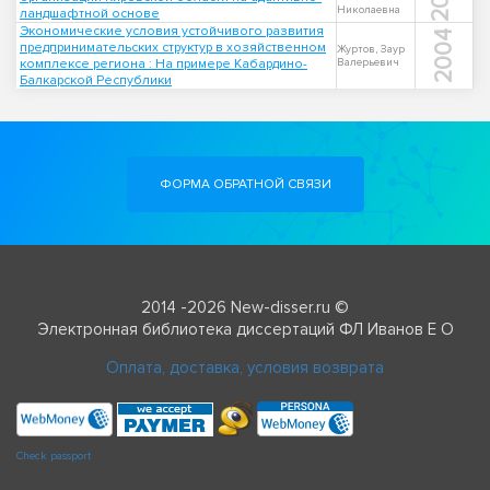
Николаевна
ландшафтной основе
Экономические условия устойчивого развития
2004
предпринимательских структур в хозяйственном
Журтов, Заур
комплексе региона : На примере Кабардино-
Валерьевич
Балкарской Республики
ФОРМА ОБРАТНОЙ СВЯЗИ
2014 -2026 New-disser.ru ©
Электронная библиотека диссертаций ФЛ Иванов Е О
Оплата, доставка, условия возврата
Check passport