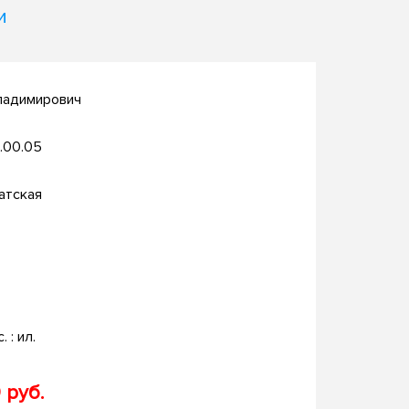
и
ладимирович
.00.05
атская
. : ил.
 руб.