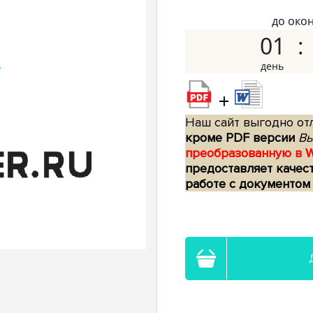
до око
01
+
Наш сайт выгодно отл
кроме PDF версии
Вы
преобразованную в 
предоставляет качес
работе с документом