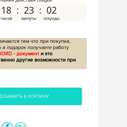
нчания действия скидки
18
23
01
ичается тем что при покупке,
 в подарок получаете
работу
WORD - документ
и это
твенно другие возможности при
ДОБАВИТЬ В КОРЗИНУ