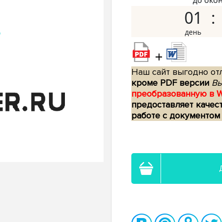
до око
01
+
Наш сайт выгодно отл
кроме PDF версии
Вы
преобразованную в 
предоставляет качес
работе с документом