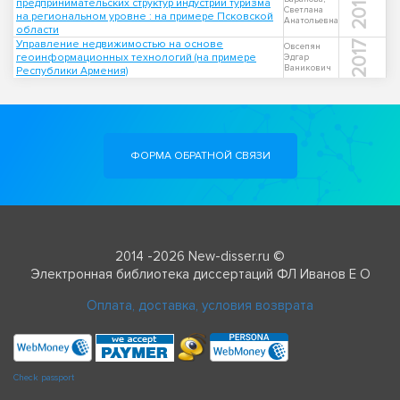
2012
предпринимательских структур индустрии туризма
Светлана
на региональном уровне : на примере Псковской
Анатольевна
области
Управление недвижимостью на основе
2017
Овсепян
геоинформационных технологий (на примере
Эдгар
Ваникович
Республики Армения)
ФОРМА ОБРАТНОЙ СВЯЗИ
2014 -2026 New-disser.ru ©
Электронная библиотека диссертаций ФЛ Иванов Е О
Оплата, доставка, условия возврата
Check passport