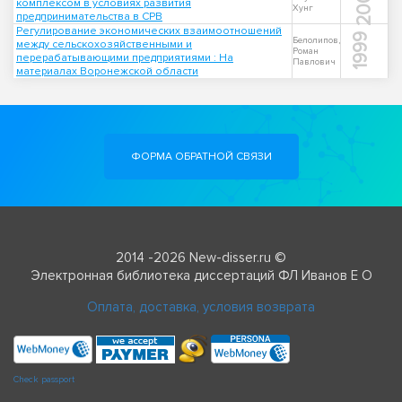
2003
комплексом в условиях развития
Хунг
предпринимательства в СРВ
Регулирование экономических взаимоотношений
1999
Белолипов,
между сельскохозяйственными и
Роман
перерабатывающими предприятиями : На
Павлович
материалах Воронежской области
ФОРМА ОБРАТНОЙ СВЯЗИ
2014 -2026 New-disser.ru ©
Электронная библиотека диссертаций ФЛ Иванов Е О
Оплата, доставка, условия возврата
Check passport