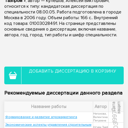
"Газпром"
», автор — Кулешов, Алексей Викторович,
относится к типу: кандидатская диссертация по
специальности 08.00.05. Работа подготовлена в городе
Москва в 2006 году. Объем работы: 166 с.. Внутренний
код товара: 01003028491. На странице представлены
основные сведения о диссертации, включая название,
автора, год, город, тип работы и шифр специальности.
ДОБАВИТЬ ДИССЕРТАЦИЮ В КОРЗИНУ
Рекомендуемые диссертации данного раздела
ы
Д
а
т
а
з
а
щ
и
т
Название работы
Автор
1997
Неганова,
Формирование и развитие агромаркетинга
Валентина
Петровна
Экономические аспекты управления строительным
Нгуен Тхай