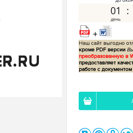
до око
01
+
Наш сайт выгодно отл
кроме PDF версии
Вы
преобразованную в 
предоставляет качес
работе с документом