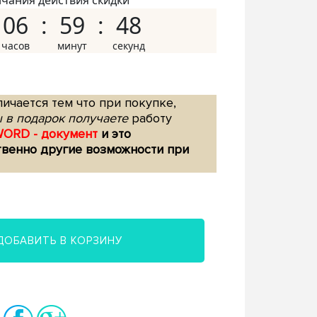
нчания действия скидки
06
59
47
ичается тем что при покупке,
 в подарок получаете
работу
WORD - документ
и это
твенно другие возможности при
ДОБАВИТЬ В КОРЗИНУ