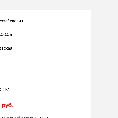
урзабекович
.00.05
атская
. : ил.
 руб.