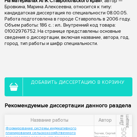
На материалах АПК Ставропольского края
», автор —
Бровкина, Марина Алексеевна, относится к типу:
кандидатская диссертация по специальности 08.00.05.
Работа подготовлена в городе Ставрополь в 2006 году.
Объем работы: 186 с. : ил.. Внутренний код товара:
01002976752. На странице представлены основные
сведения о диссертации, включая название, автора, год,
город, тип работы и шифр специальности.
ДОБАВИТЬ ДИССЕРТАЦИЮ В КОРЗИНУ
Рекомендуемые диссертации данного раздела
ы
Д
а
т
а
з
а
щ
и
т
Название работы
Автор
Формирование системы индикативного
2005
планирования сельскохозяйственного
Ткачев, Сергей