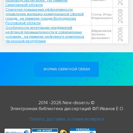
производства региона : На примере
Иванович
Саратовской области
Стратегия повышения эффективности
2008
управления жилищно-коммунальной сферой
Столяр, Игорь
города : на примере города Волгодонска
Владимирович
Ростовской области
Особенности интеграции предприятий
2006
Абдурахманов,
нефтяной промышленности в современных
Зелимхан
условиях : на примере нефтяного комплекса
Дуквахаевич
Чеченской республики
ФОРМА ОБРАТНОЙ СВЯЗИ
2014 -2026 New-disser.ru ©
Электронная библиотека диссертаций ФЛ Иванов Е О
Оплата, доставка, условия возврата