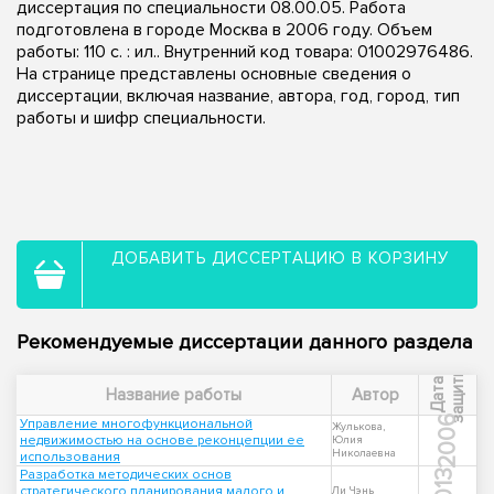
диссертация по специальности 08.00.05. Работа
подготовлена в городе Москва в 2006 году. Объем
работы: 110 с. : ил.. Внутренний код товара: 01002976486.
На странице представлены основные сведения о
диссертации, включая название, автора, год, город, тип
работы и шифр специальности.
ДОБАВИТЬ ДИССЕРТАЦИЮ В КОРЗИНУ
Рекомендуемые диссертации данного раздела
ы
Д
а
т
а
з
а
щ
и
т
Название работы
Автор
2006
Управление многофункциональной
Жулькова,
недвижимостью на основе реконцепции ее
Юлия
Николаевна
использования
Разработка методических основ
2013
стратегического планирования малого и
Ли Чэнь