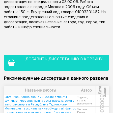
диссертация по специальности 08.00.05. Работа
подготовлена в городе Москва в 2006 году. Объем
работы: 150 с.. Внутренний код товара: 01003301467. На
странице представлены основные сведения о
диссертации, включая название, автора, год, город, тип
работы и шифр специальности.
ДОБАВИТЬ ДИССЕРТАЦИЮ В КОРЗИНУ
Рекомендуемые диссертации данного раздела
ы
Д
а
т
а
з
а
щ
и
т
Название работы
Автор
2006
Организационно-экономические аспекты
Ходжаев,
функционирования рынка услуг пассажирского
Парвиз
Давронович
автотранспорта в Республике Таджикистан
2007
Мотивация персонала как необходимый фактор
Заярная,
формирования конкурентоспособности вуза :
Ирина