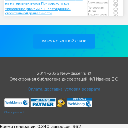
Александровна
на материалах вузов Приморского края
2004
Петровская,
Управление рисками в инвестиционно-
Мария
строительной деятельности
Владимировна
ФОРМА ОБРАТНОЙ СВЯЗИ
2014 -2026 New-disser.ru ©
Электронная библиотека диссертаций ФЛ Иванов Е О
Оплата, доставка, условия возврата
Check passport
Время генерации: 0.340, запросов: 962