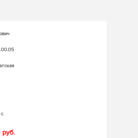
ович
.00.05
атская
с.
 руб.