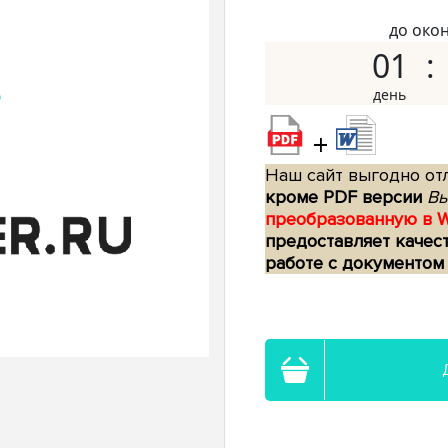
до око
01
+
Наш сайт выгодно отл
кроме PDF версии
Вы
преобразованную в 
предоставляет качес
работе с документом