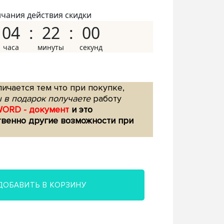
нчания действия скидки
04
21
59
ичается тем что при покупке,
 в подарок получаете
работу
WORD - документ
и это
твенно другие возможности при
ДОБАВИТЬ В КОРЗИНУ