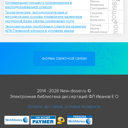
1983
Рехсан,
Оптимизация текущего планирования в
Владимир
маслодобывающей отрасли
Григорьевич
Теоретические, методологические и
2011
Смирнов,
методические основы управления развитием
Антон
Борисович
ресурсной базы сферы социальных услуг
2004
Глотина,
Экономические проблемы и стратегия развития
Ирина
АПК Пермской области в условиях рынка
Михайловна
ФОРМА ОБРАТНОЙ СВЯЗИ
2014 -2026 New-disser.ru ©
Электронная библиотека диссертаций ФЛ Иванов Е О
Оплата, доставка, условия возврата