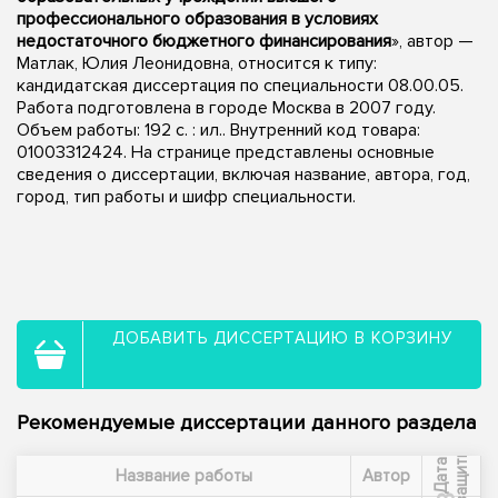
профессионального образования в условиях
недостаточного бюджетного финансирования
», автор —
Матлак, Юлия Леонидовна, относится к типу:
кандидатская диссертация по специальности 08.00.05.
Работа подготовлена в городе Москва в 2007 году.
Объем работы: 192 с. : ил.. Внутренний код товара:
01003312424. На странице представлены основные
сведения о диссертации, включая название, автора, год,
город, тип работы и шифр специальности.
ДОБАВИТЬ ДИССЕРТАЦИЮ В КОРЗИНУ
Рекомендуемые диссертации данного раздела
ы
Д
а
т
а
з
а
щ
и
т
Название работы
Автор