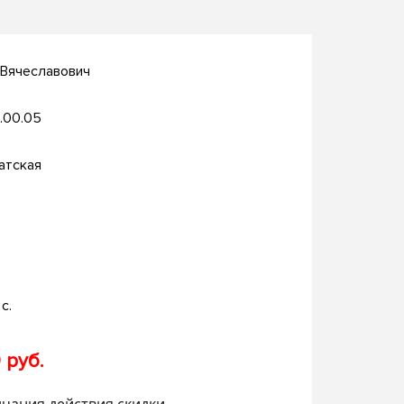
 Вячеславович
.00.05
атская
с.
 руб.