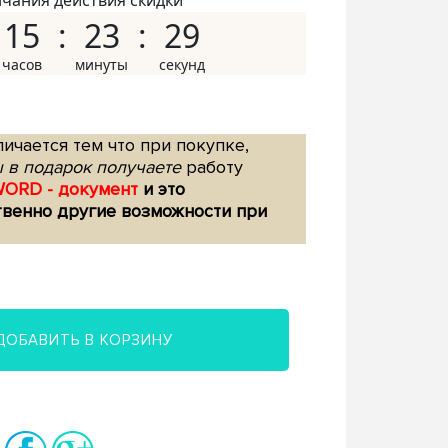
нчания действия скидки
15
23
28
ичается тем что при покупке,
 в подарок получаете
работу
WORD - документ
и это
твенно другие возможности при
ДОБАВИТЬ В КОРЗИНУ