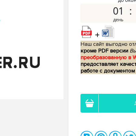
до око
01
+
Наш сайт выгодно отл
кроме PDF версии
Вы
преобразованную в 
предоставляет качес
работе с документом