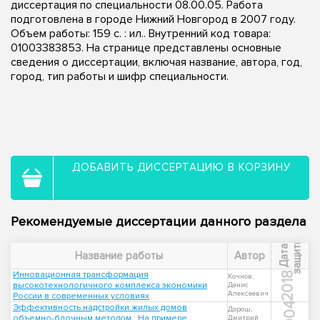
диссертация по специальности 08.00.05. Работа
подготовлена в городе Нижний Новгород в 2007 году.
Объем работы: 159 с. : ил.. Внутренний код товара:
01003383853. На странице представлены основные
сведения о диссертации, включая название, автора, год,
город, тип работы и шифр специальности.
ДОБАВИТЬ ДИССЕРТАЦИЮ В КОРЗИНУ
Рекомендуемые диссертации данного раздела
ы
Д
а
т
а
з
а
щ
и
т
Название работы
Автор
Инновационная трансформация
2018
Кочнов,
высокотехнологичного комплекса экономики
Денис
Алексеевич
России в современных условиях
2004
Эффективность надстройки жилых домов
Дорош,
объемно-блочным методом : На примере
Дмитрий