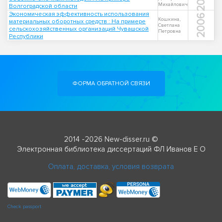
Михайлович
Волгоградской области
Экономическая эффективность использования
2006
Кошкина,
материальных оборотных средств : На примере
Светлана
сельскохозяйственных организаций Чувашской
Петровна
Республики
ФОРМА ОБРАТНОЙ СВЯЗИ
2014 -2026 New-disser.ru ©
Электронная библиотека диссертаций ФЛ Иванов Е О
Оплата, доставка, условия возврата
Check passport