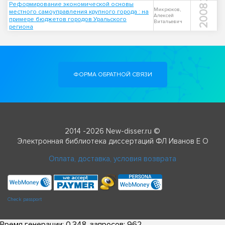
Реформирование экономической основы
2008
Микрюков,
местного самоуправления крупного города : на
Алексей
примере бюджетов городов Уральского
Витальевич
региона
ФОРМА ОБРАТНОЙ СВЯЗИ
2014 -2026 New-disser.ru ©
Электронная библиотека диссертаций ФЛ Иванов Е О
Оплата, доставка, условия возврата
Check passport
Время генерации: 0.348, запросов: 962