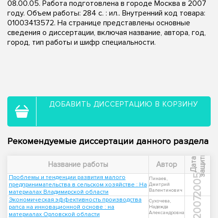
08.00.05. Работа подготовлена в городе Москва в 2007
году. Объем работы: 284 с. : ил.. Внутренний код товара:
01003413572. На странице представлены основные
сведения о диссертации, включая название, автора, год,
город, тип работы и шифр специальности.
ДОБАВИТЬ ДИССЕРТАЦИЮ В КОРЗИНУ
Рекомендуемые диссертации данного раздела
ы
Д
а
т
а
з
а
щ
и
т
Название работы
Автор
2005
Проблемы и тенденции развития малого
Пинаев,
предпринимательства в сельском хозяйстве : На
Дмитрий
Валентинович
материалах Владимирской области
2007
Экономическая эффективность производства
Сухочева,
рапса на инновационной основе : на
Надежда
Александровна
материалах Орловской области