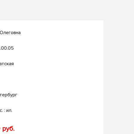
 Олеговна
.00.05
атская
тербург
. : ил.
 руб.