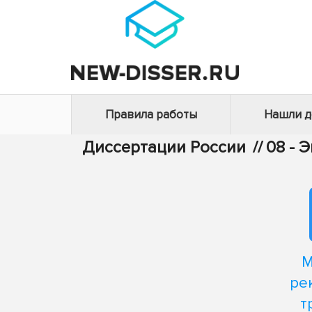
Правила работы
Нашли 
Диссертации России
//
08 - 
М
ре
т