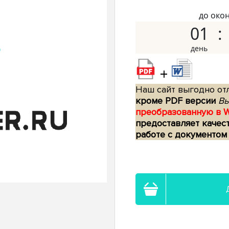
до око
01
+
Наш сайт выгодно отл
кроме PDF версии
Вы
преобразованную в 
предоставляет качес
работе с документом