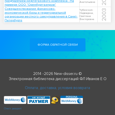
предприятием нефтегазового комплекса : На
Анатольевна
примере ООО "Оренбурггазпром"
Совершенствование финансово-
2003
Чубинская-
экономической базы и территориальной
Надеждина,
организации местного самоуправления в Санкт-
Светлана
Викторовна
Петербурге
ФОРМА ОБРАТНОЙ СВЯЗИ
2014 -2026 New-disser.ru ©
Электронная библиотека диссертаций ФЛ Иванов Е О
Оплата, доставка, условия возврата
Check passport