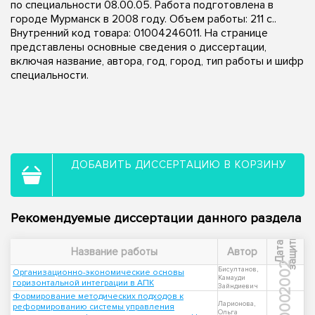
по специальности 08.00.05. Работа подготовлена в
городе Мурманск в 2008 году. Объем работы: 211 с..
Внутренний код товара: 01004246011. На странице
представлены основные сведения о диссертации,
включая название, автора, год, город, тип работы и шифр
специальности.
ДОБАВИТЬ ДИССЕРТАЦИЮ В КОРЗИНУ
Рекомендуемые диссертации данного раздела
ы
Д
а
т
а
з
а
щ
и
т
Название работы
Автор
2002
Бисултанов,
Организационно-экономические основы
Камауди
горизонтальной интеграции в АПК
Зайндиевич
Формирование методических подходов к
2000
Ларионова,
реформированию системы управления
Ольга