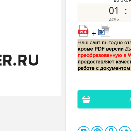
до око
01
+
Наш сайт выгодно отл
кроме PDF версии
Вы
преобразованную в 
предоставляет качес
работе с документом