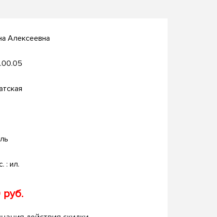
на Алексеевна
.00.05
атская
ль
. : ил.
 руб.