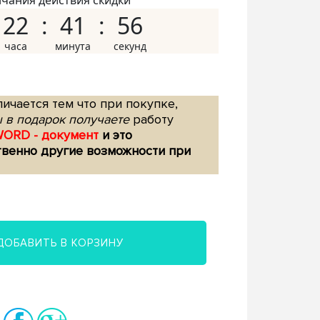
нчания действия скидки
22
41
55
ичается тем что при покупке,
 в подарок получаете
работу
WORD - документ
и это
твенно другие возможности при
ДОБАВИТЬ В КОРЗИНУ