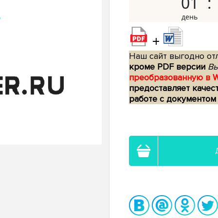
01
+
Наш сайт выгодно отл
кроме PDF версии
Вы
преобразованную в 
предоставляет качес
работе с документом