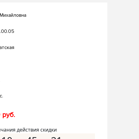
 Михайловна
.00.05
атская
д
с.
 руб.
нчания действия скидки