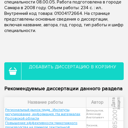
специальности 08.00.05. Работа подготовлена в городе
Самара в 2008 году. Объем работы: 234 с. : ил..
Внутренний код товара: 01004172664. На странице
представлены основные сведения о диссертации,
включая название, автора, год, город, тип работы и шифр
специальности.
ДОБАВИТЬ ДИССЕРТАЦИЮ В КОРЗИНУ
Рекомендуемые диссертации данного раздела
ы
Д
а
т
а
з
а
щ
и
т
Название работы
Автор
Региональный рынок труда : Институты,
2001
Белокрылов,
регулирование, информация. На материалах
Александр
Анатольевич
Ростовской области
Повышение эффективности трикотажного
1985
Хасанов,
производства на примере текстильной