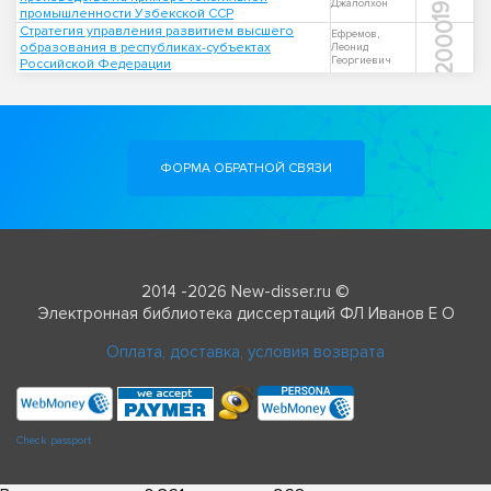
Джалолхон
промышленности Узбекской ССР
2000
Стратегия управления развитием высшего
Ефремов,
образования в республиках-субъектах
Леонид
Георгиевич
Российской Федерации
ФОРМА ОБРАТНОЙ СВЯЗИ
2014 -2026 New-disser.ru ©
Электронная библиотека диссертаций ФЛ Иванов Е О
Оплата, доставка, условия возврата
Check passport