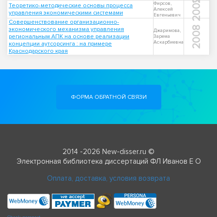
2009
Фирсов,
Теоретико-методические основы процесса
Алексей
управления экономическими системами
Евгеньевич
Совершенствование организационно-
2008
экономического механизма управления
Джаримова,
региональным АПК на основе реализации
Зарема
Аскарбиевна
концепции аутсорсинга : на примере
Краснодарского края
ФОРМА ОБРАТНОЙ СВЯЗИ
2014 -2026 New-disser.ru ©
Электронная библиотека диссертаций ФЛ Иванов Е О
Оплата, доставка, условия возврата