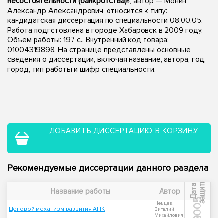
несостоятельности (банкротства)
», автор — Монин,
Александр Александрович, относится к типу:
кандидатская диссертация по специальности 08.00.05.
Работа подготовлена в городе Хабаровск в 2009 году.
Объем работы: 197 с.. Внутренний код товара:
01004319898. На странице представлены основные
сведения о диссертации, включая название, автора, год,
город, тип работы и шифр специальности.
ДОБАВИТЬ ДИССЕРТАЦИЮ В КОРЗИНУ
Рекомендуемые диссертации данного раздела
ы
Д
а
т
а
з
а
щ
и
т
Название работы
Автор
2005
Немцев,
Ценовой механизм развития АПК
Виталий
Михайлович