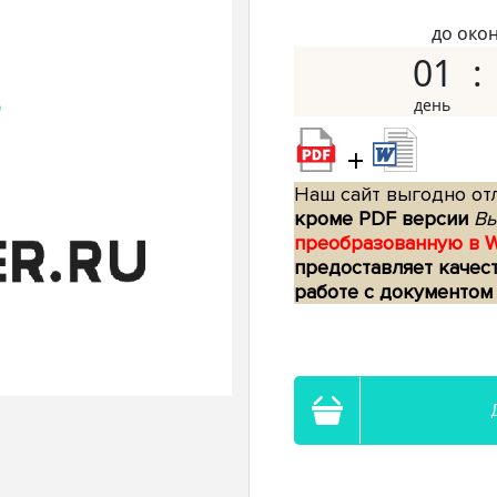
до око
01
+
Наш сайт выгодно отл
кроме PDF версии
Вы
преобразованную в 
предоставляет качес
работе с документом