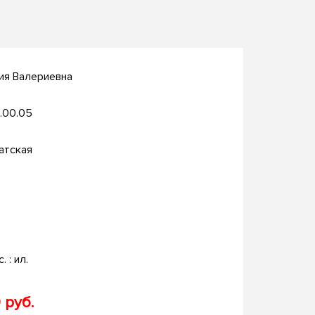
ия Валериевна
.00.05
атская
. : ил.
 руб.