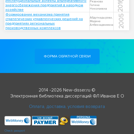
Институциональные аспекты альтернативного
2016
Рязанова
энергосбережения предприятий в народном
Галина
Николаевна
хозяйстве
Формирование механизма принятия
2005
Абдулкадырова,
стратегических управленческих решений на
Мадина
предприятиях региональных
Албекхаджиевна
производственных комплексов
ФОРМА ОБРАТНОЙ СВЯЗИ
2014 -2026 New-disser.ru ©
Электронная библиотека диссертаций ФЛ Иванов Е О
Оплата, доставка, условия возврата
Check passport