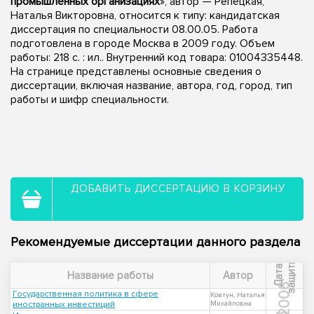
промышленных организациях
», автор — Репецкая,
Наталья Викторовна, относится к типу: кандидатская
диссертация по специальности 08.00.05. Работа
подготовлена в городе Москва в 2009 году. Объем
работы: 218 с. : ил.. Внутренний код товара: 01004335448.
На странице представлены основные сведения о
диссертации, включая название, автора, год, город, тип
работы и шифр специальности.
ДОБАВИТЬ ДИССЕРТАЦИЮ В КОРЗИНУ
Рекомендуемые диссертации данного раздела
ы
Д
а
т
а
з
а
щ
и
т
Название работы
Автор
2006
Государственная политика в сфере
Ковтун, Наталья
иностранных инвестиций
Михайловна