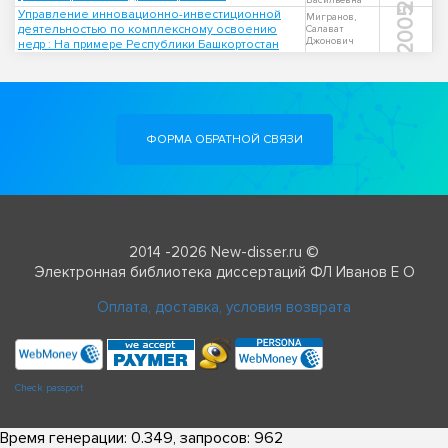
Васильевна
2005
Управление инновационно-инвестиционной
Мигранов,
деятельностью по комплексному освоению
Салават
Джонович
недр : На примере Республики Башкортостан
ФОРМА ОБРАТНОЙ СВЯЗИ
2014 -2026 New-disser.ru ©
Электронная библиотека диссертаций ФЛ Иванов Е О
Оплата, доставка, условия возврата
Check passport
Время генерации: 0.349, запросов: 962