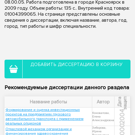
08.00.05. Работа подготовлена в городе Красноярск в
2009 году. Объем работы: 135 с.. Внутренний код товара:
01004399065. На странице представлены основные
сведения о диссертации, включая название, автора, год,
город, тип работы и шифр специальности.
ДОБАВИТЬ ДИССЕРТАЦИЮ В КОРЗИНУ
Рекомендуемые диссертации данного раздела
ы
Д
а
т
а
з
а
щ
и
т
Название работы
Автор
Формирование и оценка инвестиционных
2004
Коновалова,
проектов на предприятиях грузового
Елена
автомобильного транспорта с применением
Александровна
реальных опционов
2000
Зиборова,
Отраслевой механизм организации и
Ирина
финансирования здравоохранения