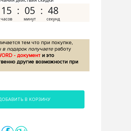
нчания действия скидки
15
05
47
ичается тем что при покупке,
 в подарок получаете
работу
WORD - документ
и это
твенно другие возможности при
ДОБАВИТЬ В КОРЗИНУ