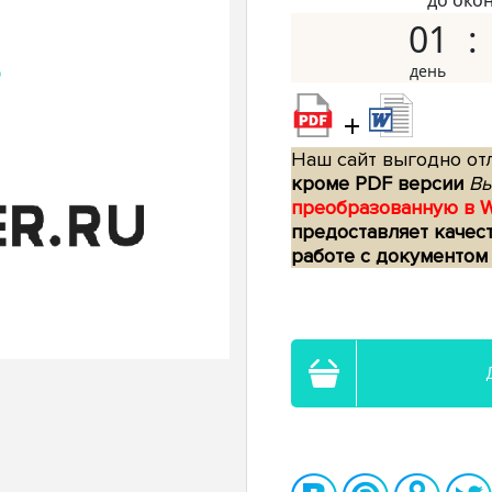
до око
01
+
Наш сайт выгодно отл
кроме PDF версии
Вы
преобразованную в 
предоставляет качес
работе с документом