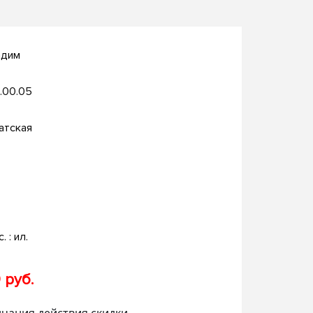
адим
.00.05
атская
. : ил.
 руб.