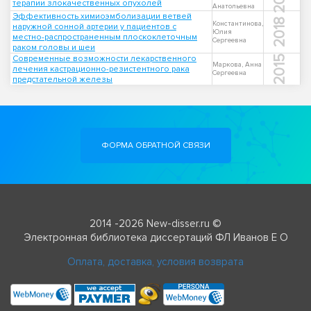
терапии злокачественных опухолей
Анатольевна
Эффективность химиоэмболизации ветвей
2018
Константинова,
наружной сонной артерии у пациентов с
Юлия
местно-распространенным плоскоклеточным
Сергеевна
раком головы и шеи
Современные возможности лекарственного
2015
Маркова, Анна
лечения кастрационно-резистентного рака
Сергеевна
предстательной железы
ФОРМА ОБРАТНОЙ СВЯЗИ
2014 -2026 New-disser.ru ©
Электронная библиотека диссертаций ФЛ Иванов Е О
Оплата, доставка, условия возврата