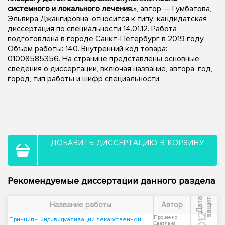
системного и локального лечения.
», автор — Гумбатова,
Эльвира Джангировна, относится к типу: кандидатская
диссертация по специальности 14.01.12. Работа
подготовлена в городе Санкт-Петербург в 2019 году.
Объем работы: 140. Внутренний код товара:
01008585356. На странице представлены основные
сведения о диссертации, включая название, автора, год,
город, тип работы и шифр специальности.
ДОБАВИТЬ ДИССЕРТАЦИЮ В КОРЗИНУ
Рекомендуемые диссертации данного раздела
ы
Д
а
т
а
з
а
щ
и
т
Название работы
Автор
2012
Проценко,
Принципы индивидуализации лекарственной
Светлана