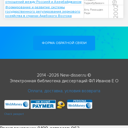
отношений между Россией и Азербайджаном
Гаджибубаевич
2002
Формирование и развитие системы
Аль Равашдех
государственного регулирования зернового
Ради
хозяйства в странах Арабского Востока
ФОРМА ОБРАТНОЙ СВЯЗИ
2014 -2026 New-disser.ru ©
Электронная библиотека диссертаций ФЛ Иванов Е О
Оплата, доставка, условия возврата
Check passport