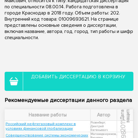
Маисович, относится к типу: кандидатская диссертация
по специальности 08.00.14. Работа подготовлена в
городе Краснодар в 2018 году. Объем работы: 202.
Внутренний код товара: 01009693621. На странице
представлены основные сведения о диссертации,
включая название, автора, год, город, тип работы и шифр
специальности.
ДОБАВИТЬ ДИССЕРТАЦИЮ В КОРЗИНУ
Рекомендуемые диссертации данного раздела
ы
Д
а
т
а
з
а
щ
и
т
Название работы
Автор
2011
Розенберг,
Российский нефтегазовый комплекс в
Дмитрий
условиях финансовой глобализации
Евгеньевич
1998
Магамедкиримов,
Совершенствование системы экономических
Ямуддин