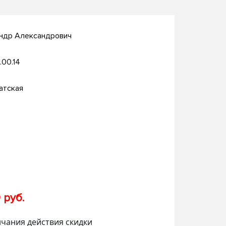
андр Александрович
.00.14
атская
 руб.
нчания действия скидки