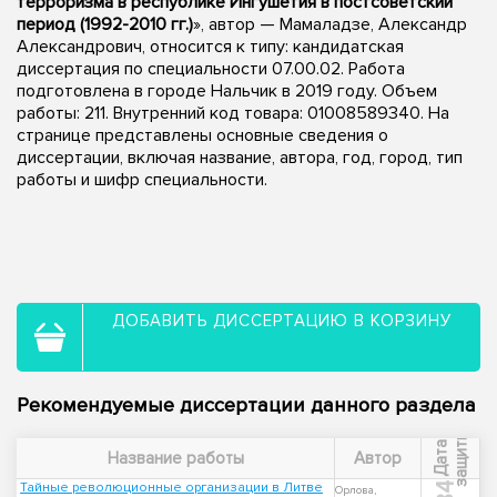
терроризма в республике Ингушетия в постсоветский
период (1992-2010 гг.)
», автор — Мамаладзе, Александр
Александрович, относится к типу: кандидатская
диссертация по специальности 07.00.02. Работа
подготовлена в городе Нальчик в 2019 году. Объем
работы: 211. Внутренний код товара: 01008589340. На
странице представлены основные сведения о
диссертации, включая название, автора, год, город, тип
работы и шифр специальности.
ДОБАВИТЬ ДИССЕРТАЦИЮ В КОРЗИНУ
Рекомендуемые диссертации данного раздела
ы
Д
а
т
а
з
а
щ
и
т
Название работы
Автор
Тайные революционные организации в Литве
Орлова,