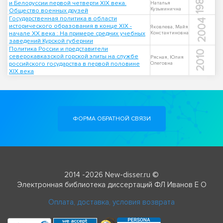
1984
и Белоруссии первой четверти XIX века.
Наталья
Кузьминична
Общество военных друзей
Государственная политика в области
2004
исторического образования в конце XIX -
Яковлева, Майя
начале XX века : На примере средних учебных
Константиновна
заведений Курской губернии
Политика России и представители
2010
северокавказской горской элиты на службе
Рясная, Юлия
российского государства в первой половине
Олеговна
XIX века
ФОРМА ОБРАТНОЙ СВЯЗИ
2014 -2026 New-disser.ru ©
Электронная библиотека диссертаций ФЛ Иванов Е О
Оплата, доставка, условия возврата