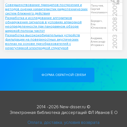
2009
Совершенствование принципов построения и
Панычев,
методов оценки характеристик радиотехнических
Сергей
Николаевич
систем ближнего действия
Разработка и исследование алгоритмов
2008
Бородич,
обнаружения сигналов в условиях априорной
Ёла
неопределенности при панорамном обзоре
Юлиановна
широкой полосы частот
Разработка высокоизбирательных устройств
2003
Андреев,
фильтрации на поверхностных акустических
Александр
волнах на основе преобразователей с
Игоревич
нерегулярной электродной структурой
ФОРМА ОБРАТНОЙ СВЯЗИ
2014 -2026 New-disser.ru ©
Электронная библиотека диссертаций ФЛ Иванов Е О
Оплата, доставка, условия возврата