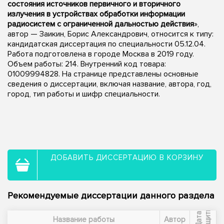
состояния источников первичного и вторичного
излучения в устройствах обработки информации
радиосистем с ограниченной дальностью действия
»,
автор — Заикин, Борис Александрович, относится к типу:
кандидатская диссертация по специальности 05.12.04.
Работа подготовлена в городе Москва в 2019 году.
Объем работы: 214. Внутренний код товара:
01009994828. На странице представлены основные
сведения о диссертации, включая название, автора, год,
город, тип работы и шифр специальности.
ДОБАВИТЬ ДИССЕРТАЦИЮ В КОРЗИНУ
Рекомендуемые диссертации данного раздела
ы
Д
а
т
а
з
а
щ
и
т
Название работы
Автор