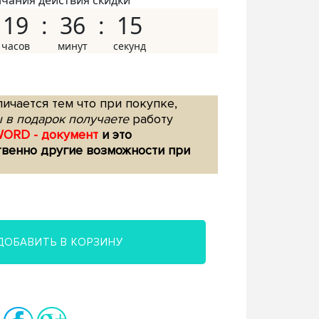
нчания действия скидки
19
36
14
ичается тем что при покупке,
 в подарок получаете
работу
WORD - документ
и это
твенно другие возможности при
ДОБАВИТЬ В КОРЗИНУ