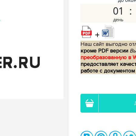
до око
01
+
Наш сайт выгодно отл
кроме PDF версии
Вы
преобразованную в 
предоставляет качес
работе с документом