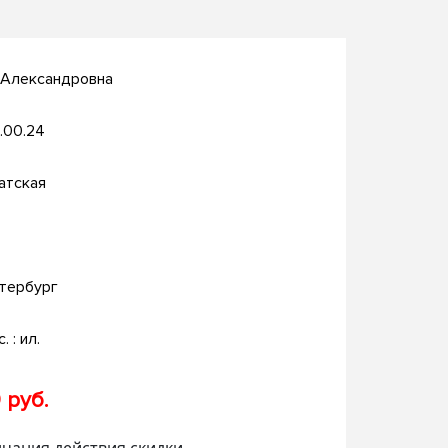
 Александровна
.00.24
атская
тербург
. : ил.
 руб.