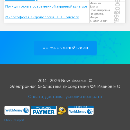
2006
Ищенко,
Принцип окна в современной экранной культуре
Елена
Владимировна
1998
Некрасов,
Философская антропология Л. Н. Толстого
Игорь
Анатольевич
ФОРМА ОБРАТНОЙ СВЯЗИ
2014 -2026 New-disser.ru ©
Электронная библиотека диссертаций ФЛ Иванов Е О
Оплата, доставка, условия возврата
Check passport