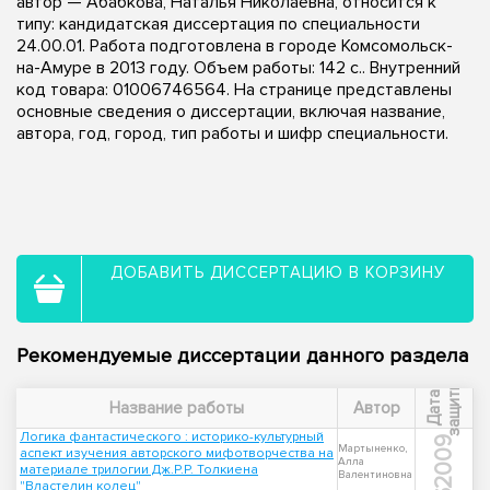
автор — Абабкова, Наталья Николаевна, относится к
типу: кандидатская диссертация по специальности
24.00.01. Работа подготовлена в городе Комсомольск-
на-Амуре в 2013 году. Объем работы: 142 с.. Внутренний
код товара: 01006746564. На странице представлены
основные сведения о диссертации, включая название,
автора, год, город, тип работы и шифр специальности.
ДОБАВИТЬ ДИССЕРТАЦИЮ В КОРЗИНУ
Рекомендуемые диссертации данного раздела
ы
Д
а
т
а
з
а
щ
и
т
Название работы
Автор
Логика фантастического : историко-культурный
2009
Мартыненко,
аспект изучения авторского мифотворчества на
Алла
материале трилогии Дж.Р.Р. Толкиена
Валентиновна
"Властелин колец"