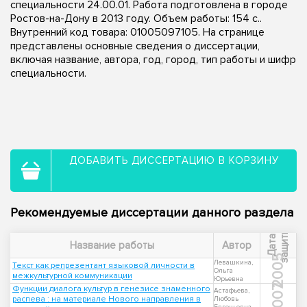
специальности 24.00.01. Работа подготовлена в городе
Ростов-на-Дону в 2013 году. Объем работы: 154 с..
Внутренний код товара: 01005097105. На странице
представлены основные сведения о диссертации,
включая название, автора, год, город, тип работы и шифр
специальности.
ДОБАВИТЬ ДИССЕРТАЦИЮ В КОРЗИНУ
Рекомендуемые диссертации данного раздела
ы
Д
а
т
а
з
а
щ
и
т
Название работы
Автор
2005
Левашкина,
Текст как репрезентант языковой личности в
Ольга
межкультурной коммуникации
Юрьевна
2007
Функции диалога культур в генезисе знаменного
Астафьева,
распева : на материале Нового направления в
Любовь