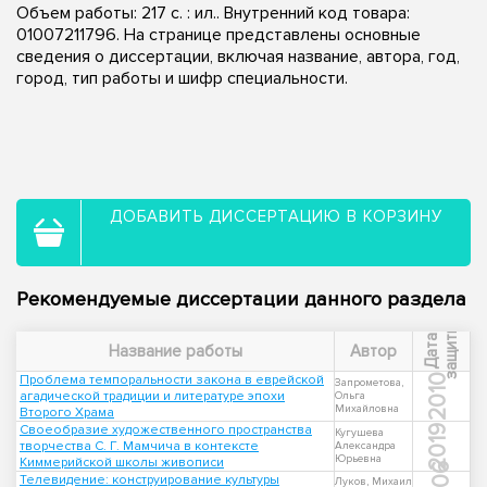
Объем работы: 217 с. : ил.. Внутренний код товара:
01007211796. На странице представлены основные
сведения о диссертации, включая название, автора, год,
город, тип работы и шифр специальности.
ДОБАВИТЬ ДИССЕРТАЦИЮ В КОРЗИНУ
Рекомендуемые диссертации данного раздела
ы
Д
а
т
а
з
а
щ
и
т
Название работы
Автор
Проблема темпоральности закона в еврейской
2010
Запрометова,
агадической традиции и литературе эпохи
Ольга
Михайловна
Второго Храма
Своеобразие художественного пространства
2019
Кугушева
творчества С. Г. Мамчича в контексте
Александра
Юрьевна
Киммерийской школы живописи
Телевидение: конструирование культуры
Луков, Михаил