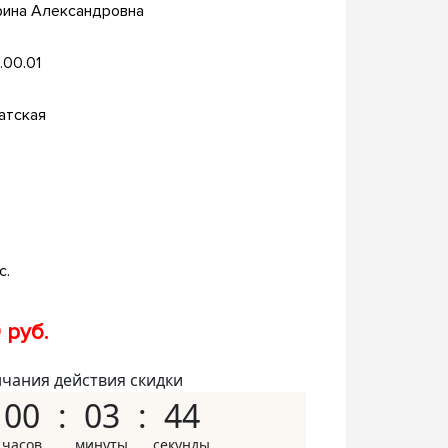
рина Александровна
.00.01
атская
с.
 руб.
нчания действия скидки
00
03
43