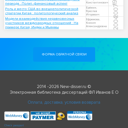
Константинович
периода : Полит.-финансовый аспект
2007
Ерёмин,
Роль и место США во внешнеполитической
Ярослав
стратегии Китая : политологический анализ
Игоревич
2004
Модели взаимодействия неравновесных
Ефремова,
участников международных отношений : На
Ксения
Александровна
примере Китая, Индии и Мьянмы
ФОРМА ОБРАТНОЙ СВЯЗИ
2014 -2026 New-disser.ru ©
Электронная библиотека диссертаций ФЛ Иванов Е О
Оплата, доставка, условия возврата
Check passport