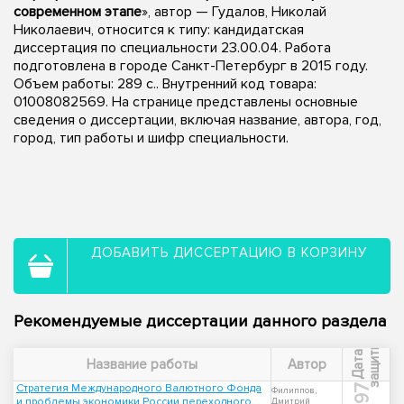
современном этапе
», автор — Гудалов, Николай
Николаевич, относится к типу: кандидатская
диссертация по специальности 23.00.04. Работа
подготовлена в городе Санкт-Петербург в 2015 году.
Объем работы: 289 с.. Внутренний код товара:
01008082569. На странице представлены основные
сведения о диссертации, включая название, автора, год,
город, тип работы и шифр специальности.
ДОБАВИТЬ ДИССЕРТАЦИЮ В КОРЗИНУ
Рекомендуемые диссертации данного раздела
ы
Д
а
т
а
з
а
щ
и
т
Название работы
Автор
Стратегия Международного Валютного Фонда
1997
Филиппов,
и проблемы экономики России переходного
Дмитрий