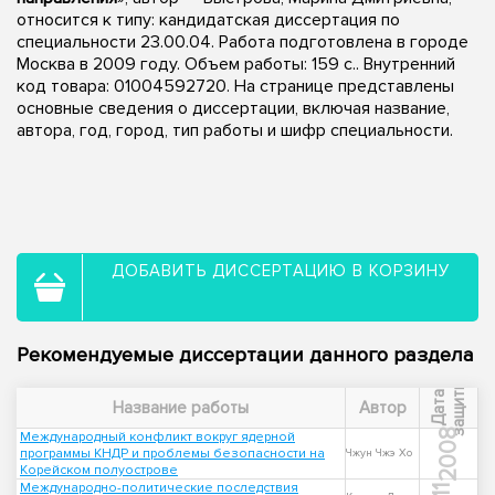
относится к типу: кандидатская диссертация по
специальности 23.00.04. Работа подготовлена в городе
Москва в 2009 году. Объем работы: 159 с.. Внутренний
код товара: 01004592720. На странице представлены
основные сведения о диссертации, включая название,
автора, год, город, тип работы и шифр специальности.
ДОБАВИТЬ ДИССЕРТАЦИЮ В КОРЗИНУ
Рекомендуемые диссертации данного раздела
ы
Д
а
т
а
з
а
щ
и
т
Название работы
Автор
2008
Международный конфликт вокруг ядерной
программы КНДР и проблемы безопасности на
Чжун Чжэ Хо
Корейском полуострове
Международно-политические последствия