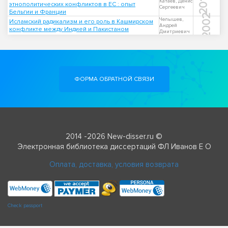
2011
Катаев, Денис
этнополитических конфликтов в ЕС : опыт
Сергеевич
Бельгии и Франции
2002
Челышев,
Исламский радикализм и его роль в Кашмирском
Андрей
конфликте между Индией и Пакистаном
Дмитриевич
ФОРМА ОБРАТНОЙ СВЯЗИ
2014 -2026 New-disser.ru ©
Электронная библиотека диссертаций ФЛ Иванов Е О
Оплата, доставка, условия возврата
Check passport