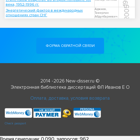
века, 1952-1996 гг.
2005
Аджиев,
Энергетический фактор в международных
Тамирлан
отношениях стран СНГ
Абдулбариевич
ФОРМА ОБРАТНОЙ СВЯЗИ
2014 -2026 New-disser.ru ©
Электронная библиотека диссертаций ФЛ Иванов Е О
Оплата, доставка, условия возврата
Check passport
Время генерации: 0.090, запросов: 962