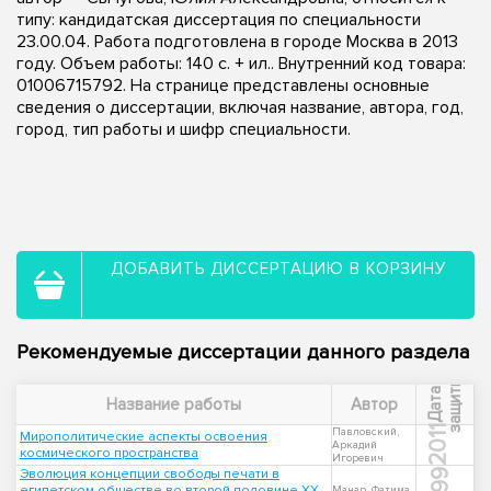
типу: кандидатская диссертация по специальности
23.00.04. Работа подготовлена в городе Москва в 2013
году. Объем работы: 140 с. + ил.. Внутренний код товара:
01006715792. На странице представлены основные
сведения о диссертации, включая название, автора, год,
город, тип работы и шифр специальности.
ДОБАВИТЬ ДИССЕРТАЦИЮ В КОРЗИНУ
Рекомендуемые диссертации данного раздела
ы
Д
а
т
а
з
а
щ
и
т
Название работы
Автор
2011
Павловский,
Мирополитические аспекты освоения
Аркадий
космического пространства
Игоревич
Эволюция концепции свободы печати в
1999
египетском обществе во второй половине XX
Манар, Фатима