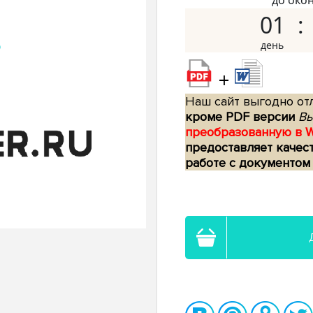
до око
01
+
Наш сайт выгодно отл
кроме PDF версии
Вы
преобразованную в 
предоставляет качес
работе с документом