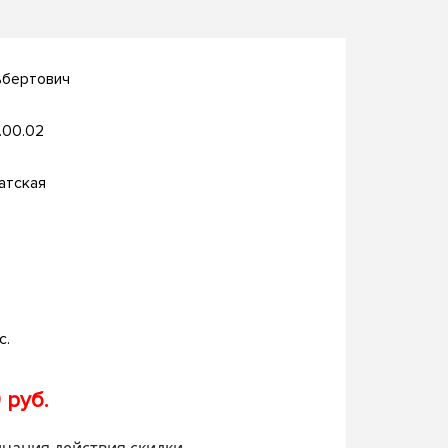
ьбертович
.00.02
атская
с.
 руб.