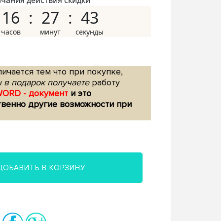
нчания действия скидки
16
27
42
ичается тем что при покупке,
 в подарок получаете
работу
WORD - документ
и это
твенно другие возможности при
ДОБАВИТЬ В КОРЗИНУ