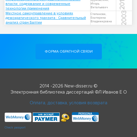
2011
Бурковский,
власти: содержание и современные
Игорь
Витальевич
технологии применения
2003
Местное самоуправление в условиях
Степанова,
демократического транзита : Сравнительный
Екатерина
Владимировна
анализ стран Балтии
ФОРМА ОБРАТНОЙ СВЯЗИ
2014 -2026 New-disser.ru ©
Электронная библиотека диссертаций ФЛ Иванов Е О
Оплата, доставка, условия возврата
Check passport