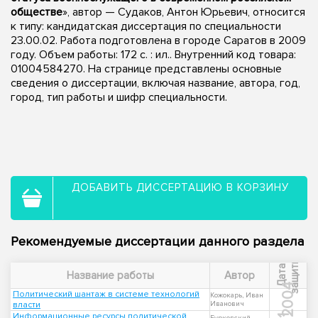
обществе
», автор — Судаков, Антон Юрьевич, относится
к типу: кандидатская диссертация по специальности
23.00.02. Работа подготовлена в городе Саратов в 2009
году. Объем работы: 172 с. : ил.. Внутренний код товара:
01004584270. На странице представлены основные
сведения о диссертации, включая название, автора, год,
город, тип работы и шифр специальности.
ДОБАВИТЬ ДИССЕРТАЦИЮ В КОРЗИНУ
Рекомендуемые диссертации данного раздела
ы
Д
а
т
а
з
а
щ
и
т
Название работы
Автор
2004
Политический шантаж в системе технологий
Кожокарь, Иван
власти
Иванович
Информационные ресурсы политической