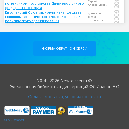
2009
Сергей
пограничном пространстве Дальневосточного
Александрович
федерального округа
2009
Европейский Союз как нормативная держава :
Кузнецова,
принципы теоретического моделирования и
Елена
Евгеньевна
политического проектирования
ФОРМА ОБРАТНОЙ СВЯЗИ
2014 -2026 New-disser.ru ©
Электронная библиотека диссертаций ФЛ Иванов Е О
Оплата, доставка, условия возврата
Check passport