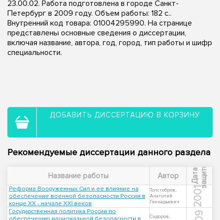
23.00.02. Работа подготовлена в городе Санкт-
Петербург в 2009 году. Объем работы: 182 с..
Внутренний код товара: 01004295990. На странице
представлены основные сведения о диссертации,
включая название, автора, год, город, тип работы и шифр
специальности.
ДОБАВИТЬ ДИССЕРТАЦИЮ В КОРЗИНУ
Рекомендуемые диссертации данного раздела
ы
Д
а
т
а
з
а
щ
и
т
Название работы
Автор
Реформа Вооруженных Сил и ее влияние на
2001
Толстобров,
обеспечение военной безопасности России в
Анатолий
Геннадьевич
конце XX - начале XXI веков
Государственная политика России по
Сидоров,
обеспечению национальной безопасности в