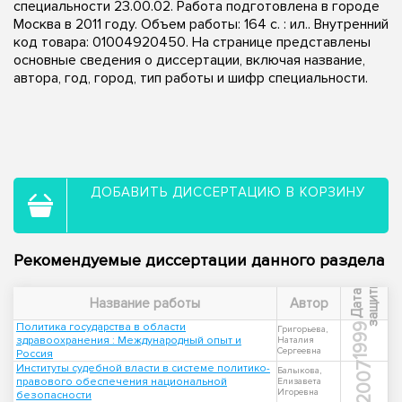
специальности 23.00.02. Работа подготовлена в городе
Москва в 2011 году. Объем работы: 164 с. : ил.. Внутренний
код товара: 01004920450. На странице представлены
основные сведения о диссертации, включая название,
автора, год, город, тип работы и шифр специальности.
ДОБАВИТЬ ДИССЕРТАЦИЮ В КОРЗИНУ
Рекомендуемые диссертации данного раздела
ы
Д
а
т
а
з
а
щ
и
т
Название работы
Автор
Политика государства в области
1999
Григорьева,
здравоохранения : Международный опыт и
Наталия
Сергеевна
Россия
2007
Институты судебной власти в системе политико-
Балыкова,
правового обеспечения национальной
Елизавета
Игоревна
безопасности