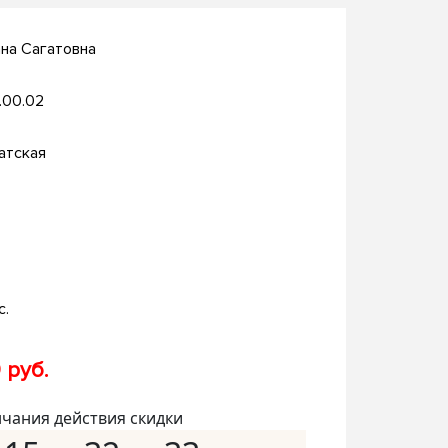
ана Сагатовна
.00.02
атская
с.
 руб.
нчания действия скидки