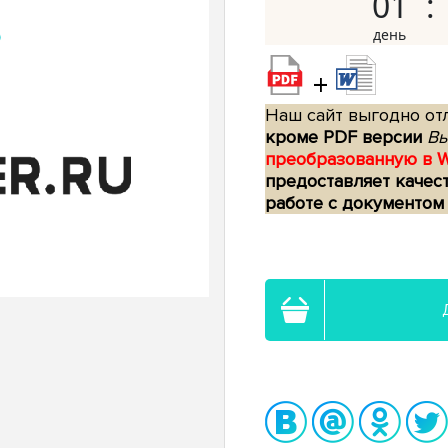
01
+
Наш сайт выгодно отл
кроме PDF версии
Вы
преобразованную в 
предоставляет качес
работе с документом