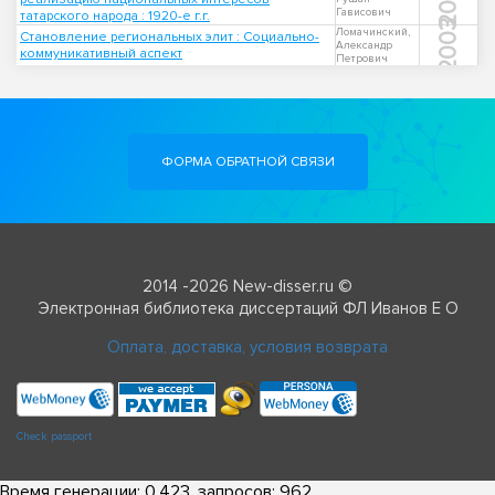
Гависович
татарского народа : 1920-е г.г.
2003
Ломачинский,
Становление региональных элит : Социально-
Александр
коммуникативный аспект
Петрович
ФОРМА ОБРАТНОЙ СВЯЗИ
2014 -2026 New-disser.ru ©
Электронная библиотека диссертаций ФЛ Иванов Е О
Оплата, доставка, условия возврата
Check passport
Время генерации: 0.423, запросов: 962