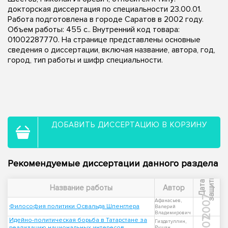
докторская диссертация по специальности 23.00.01.
Работа подготовлена в городе Саратов в 2002 году.
Объем работы: 455 с.. Внутренний код товара:
01002287770. На странице представлены основные
сведения о диссертации, включая название, автора, год,
город, тип работы и шифр специальности.
ДОБАВИТЬ ДИССЕРТАЦИЮ В КОРЗИНУ
Рекомендуемые диссертации данного раздела
ы
Д
а
т
а
з
а
щ
и
т
Название работы
Автор
2007
Афанасьев,
Философия политики Освальда Шпенглера
Валерий
Владимирович
2007
Идейно-политическая борьба в Татарстане за
Гиздатуллин,
реализацию национальных интересов
Рушан