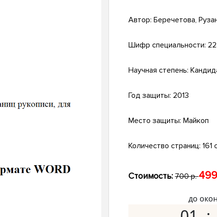
Автор:
Беречетова, Руза
Шифр специальности:
22
Научная степень:
Кандид
Год защиты:
2013
Место защиты:
Майкоп
Количество страниц:
161 с
499
Стоимость:
700 р.
до око
01