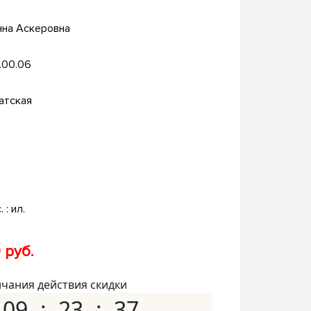
нна Аскеровна
.00.06
атская
. : ил.
 руб.
нчания действия скидки
09
23
36