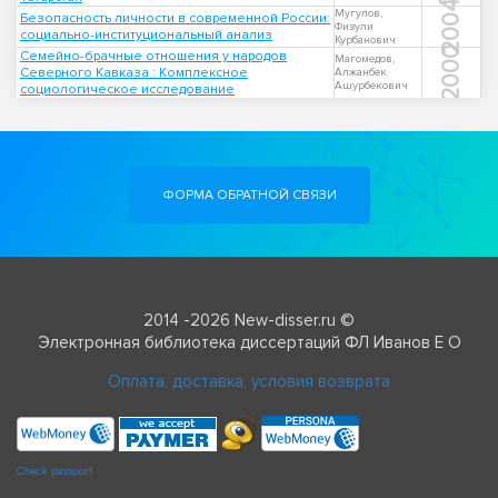
2004
Мугулов,
Безопасность личности в современной России:
Физули
социально-институциональный анализ
Курбанович
2000
Семейно-брачные отношения у народов
Магомедов,
Северного Кавказа : Комплексное
Алжанбек
Ашурбекович
социологическое исследование
ФОРМА ОБРАТНОЙ СВЯЗИ
2014 -2026 New-disser.ru ©
Электронная библиотека диссертаций ФЛ Иванов Е О
Оплата, доставка, условия возврата
Check passport