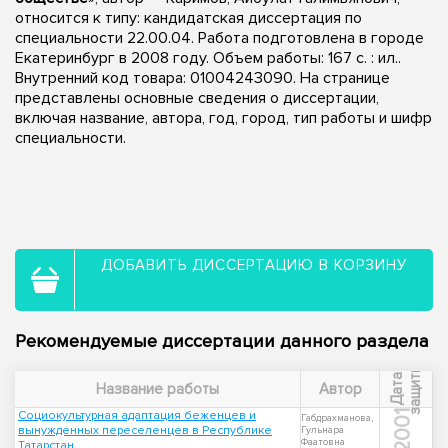
относится к типу: кандидатская диссертация по
специальности 22.00.04. Работа подготовлена в городе
Екатеринбург в 2008 году. Объем работы: 167 с. : ил..
Внутренний код товара: 01004243090. На странице
представлены основные сведения о диссертации,
включая название, автора, год, город, тип работы и шифр
специальности.
ДОБАВИТЬ ДИССЕРТАЦИЮ В КОРЗИНУ
Рекомендуемые диссертации данного раздела
ы
Д
а
т
а
з
а
щ
и
т
Название работы
Автор
Социокультурная адаптация беженцев и
2001
Габдрахманова,
вынужденных переселенцев в Республике
Гульнара
Фаатовна
Татарстан