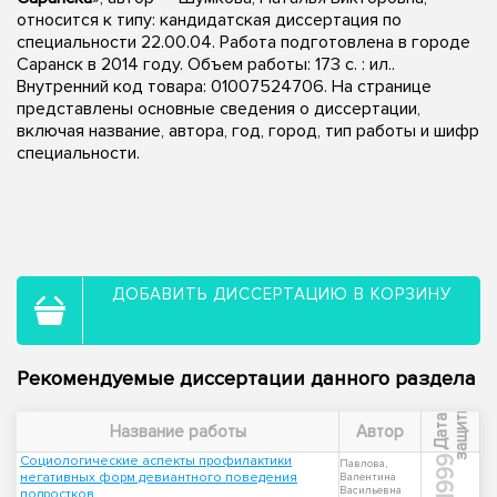
относится к типу: кандидатская диссертация по
специальности 22.00.04. Работа подготовлена в городе
Саранск в 2014 году. Объем работы: 173 с. : ил..
Внутренний код товара: 01007524706. На странице
представлены основные сведения о диссертации,
включая название, автора, год, город, тип работы и шифр
специальности.
ДОБАВИТЬ ДИССЕРТАЦИЮ В КОРЗИНУ
Рекомендуемые диссертации данного раздела
ы
Д
а
т
а
з
а
щ
и
т
Название работы
Автор
Социологические аспекты профилактики
1999
Павлова,
негативных форм девиантного поведения
Валентина
Васильевна
подростков