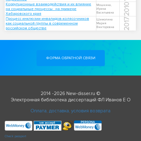
Коррупционные взаимодействия и их влияние
2010
Мошкина,
на социальные процессы : на примере
Ирина
Васильевна
Хабаровского края
Процесс инклюзии инвалидов-колясочников
2017
Шимолина
как социальной группы в современном
Мария
Викторовна
российском обществе
ФОРМА ОБРАТНОЙ СВЯЗИ
2014 -2026 New-disser.ru ©
Электронная библиотека диссертаций ФЛ Иванов Е О
Оплата, доставка, условия возврата
Check passport