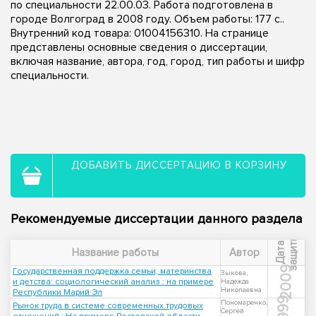
по специальности 22.00.03. Работа подготовлена в
городе Волгоград в 2008 году. Объем работы: 177 с..
Внутренний код товара: 01004156310. На странице
представлены основные сведения о диссертации,
включая название, автора, год, город, тип работы и шифр
специальности.
ДОБАВИТЬ ДИССЕРТАЦИЮ В КОРЗИНУ
Рекомендуемые диссертации данного раздела
ы
Д
а
т
а
з
а
щ
и
т
Название работы
Автор
2009
Государственная поддержка семьи, материнства
Зыкова,
и детства: социологический анализ : на примере
Надежда
Николаевна
Республики Марий Эл
1999
Пономаренко,
Рынок труда в системе современных трудовых
Сергей