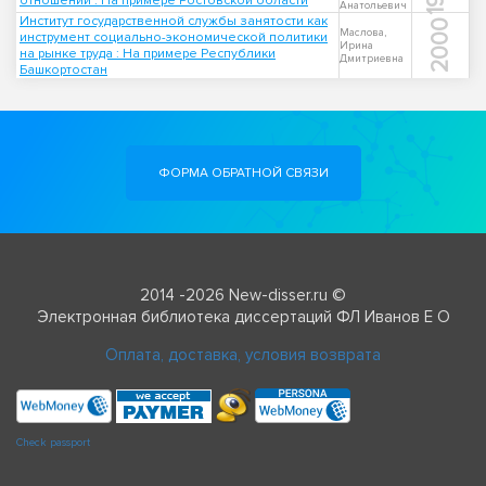
отношений : На примере Ростовской области
Анатольевич
Институт государственной службы занятости как
2000
Маслова,
инструмент социально-экономической политики
Ирина
на рынке труда : На примере Республики
Дмитриевна
Башкортостан
ФОРМА ОБРАТНОЙ СВЯЗИ
2014 -2026 New-disser.ru ©
Электронная библиотека диссертаций ФЛ Иванов Е О
Оплата, доставка, условия возврата
Check passport